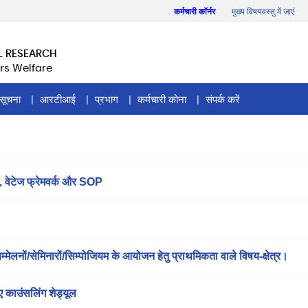
कर्मचारी कॉर्नर
मुख्य विषयवस्तु में जाएं
L RESEARCH
rs Welfare
सूचना
आरटीआई
प्रभाग
कर्मचारी कोना
संपर्क करें
, वेटेज फ्रेमवर्क और SOP
 सम्मेलनों/सेमिनारों/सिम्पोजियम के आयोजन हेतु प्राथमिकता वाले विषय-क्षेत्र।
िए काउंसलिंग शेड्यूल