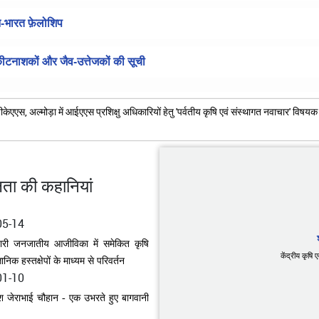
यान-भारत फ़ेलोशिप
-कीटनाशकों और जैव-उत्तेजकों की सूची
ीकेएएस, अल्मोड़ा में आईएएस प्रशिक्षु अधिकारियों हेतु 'पर्वतीय कृषि एवं संस्थागत नवाचार' 
ा की कहानियां
01-10
 जेराभाई चौहान - एक उभरते हुए बागवानी
केंद्रीय कृषि
11-21
स बायो-न्यूट्रिएंट्स, भोपाल और भाकृअनुप-
एई, भोपाल के सहयोग से विकसित