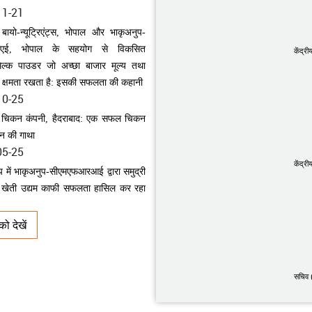
िल्क पाउडर जो अच्छा बाजार मूल्य तथा
ात क्षमता रखता है: इसकी सफलता की कहानी
10-25
केंद्री
ी चिकन कंपनी, हैदराबाद: एक सफल चिकन
दन की गाथा
05-25
वीप में भाकृअनुप-सीएमएफआरआई द्वारा समुद्री
 खेती उद्यम काफी सफलता हासिल कर रहा
केंद्री
05-20
ोदित कृषि-उद्यमी: श्री सचिन झा
05-19
ो देखें
स्थानांतरण प्रौद्योगिकी के माध्यम से भारत में
श्व के मारवाड़ी नस्ल के बछड़े का जन्म
01-05
सचिव 
पालन के माध्यम से एक नवोदित कृषि उद्यमी
फलता की कहानी
01-04