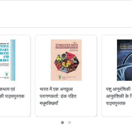
ार की खोज: भाकृअनुप-एनबीएफजीआर की
्रौद्योगिकी विकास
11-14
 कैट फिश (मिस्टस गुलियो) का होमस्टेड
 आधारित बीज उत्पादन: पश्चिम बंगाल के
बन में भूमिहीन कृषि महिलाओं के लिए एक
ार्य आजीविका मॉडल का आयोजन
11-14
िविधीकरण द्वारा नमक की कमी वाली भूमि
रा-भरा करना: पाली, राजस्थान से एक
ा की कहानी
11-14
नछुआ
पशु आनुवंशिकी और जनसंख्या
डेयरी प्लांट 
में महिला उद्यमिता को बढ़ावा देने के लिए
क रहित
आनुवंशिकी के सिद्धांतों पर
डिजाइन की पाठ
ागत तंत्र और तकनीकी बैकस्टेपिंग कार्यक्रम
पाठ्यपुस्तक
ित
11-11
सी में महिला समूह द्वारा मशरूम उत्पादन की
रता के लिए विपणन मॉडल के लिए एफपीओ