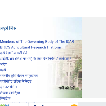
्वपूर्ण लिंक
mportant
Members of The Governing Body of The ICAR
BRICS Agricultural Research Platform
inks
कृषि वैज्ञानिक भर्ती बोर्ड
आईसीएआर (शिक्षा प्रभाग) के लिए दिशानिर्देश / कार्यवाही /
आदेश
महर्षि
राष्ट्रीय कृषि विज्ञान संग्रहालय
एग्रीनोवेट इंडिया लिमिटेड
ई-गजट पोर्टल
सभी को देखें
लेखक आमंत्रित
बिम्सटेक
ओपन गवर्नमेंट डेटा प्लेटफ़ॉर्म