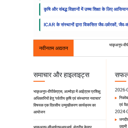
कृषि और संबद्ध विज्ञानों में उच्च शिक्षा के लिए आसि
ICAR के संस्थानों द्वारा विकसित जैव-उर्वरकों, जैव
भाकृअनुप-वीप
नवीनतम अद्यतन
समाचार और हाइलाइट्स
सफलत
2024-
भाकृअनुप-सीआईएफआरआई, क्षेत्रीय केन्द्र,
गुवाहाटी ने गुवाहाटी कार्यशाला में स्मार्ट मत्स्य
जगदीश
प्रबंधन के लिए ड्रोन प्रौद्योगिकी का किया प्रदर्शन
उद्यमी
2023-
भाकृअनुप-आईआईएमआर, हैदराबाद ने आंध्र प्रदेश
मेसर्
में बाजरा मूल्य श्रृंखला को सुदृढ़ करने के लिए
सीआई