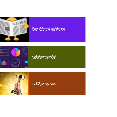
प्रिंट मीडिया में आईसीएआर
आईसीएआर
डैशबोर्ड
आईसीएआर
पुरस्कार