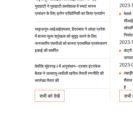
जनजातीय एफपीओ को बाजरा प्राथमिक प्रसंस्करण
सोयाम
इकाई की समर्पित
निर्य
2023-
कंट्र
केवीके सुंदरगढ़-I में अनुसंधान–प्रसार इंटरफेस
उत्पा
बैठक ने जलवायु-लचीली खरीफ तैयारी रणनीति की
2023-
रूपरेखा तैयार की
लक्षद्
शैवाल
भाकृअनुप-सीसीआरआई, नागपुर ने 42वां स्थापना
है
दिवस मनाया; प्रगतिशील सिट्रस उत्पादकों को किया
2023-
सम्मानित
एक नव
2023-
भाकृअनुप–केवीके फेक ने ‘प्रोजेक्ट रिवाइव’ के
सभी को देखें
सभी क
अंतर्गत कौशल विकास के माध्यम से जेल बंदियों को
भ्रूण 
बनाया सशक्त
पहले अ
2023-
सतत कृषि के लिए वर्मीकम्पोस्टिंग; भाकृअनुप–
सूअर 
केवीके, सीसीएआरआई, गोवा द्वारा जीवंत विधि
की स
2023-