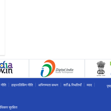
 नीति
हाइपरलिंकिंग नीति
अभिगम्यता कथन
शर्तें & स्थितियाँ
मदद
पृष
धिकार सुरक्षित