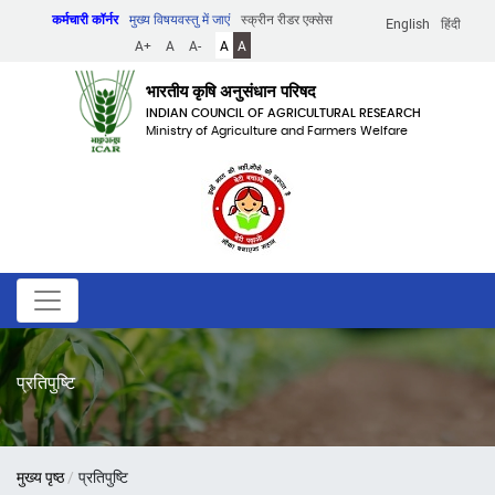
Skip
कर्मचारी कॉर्नर
मुख्य विषयवस्तु में जाएं
स्क्रीन रीडर एक्सेस
English
हिंदी
to
A+
A
A-
A
A
main
content
भारतीय कृषि अनुसंधान परिषद
INDIAN COUNCIL OF AGRICULTURAL RESEARCH
Ministry of Agriculture and Farmers Welfare
प्रतिपुष्टि
पग
मुख्य पृष्ठ
प्रतिपुष्टि