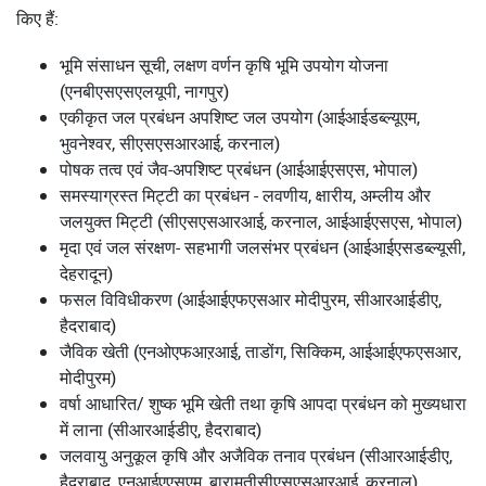
किए हैं:
भूमि संसाधन सूची, लक्षण वर्णन कृषि भूमि उपयोग योजना
(एनबीएसएसएलयूपी, नागपुर)
एकीकृत जल प्रबंधन अपशिष्ट जल उपयोग (आईआईडब्ल्यूएम,
भुवनेश्वर, सीएसएसआरआई, करनाल)
पोषक तत्व एवं जैव-अपशिष्ट प्रबंधन (आईआईएसएस, भोपाल)
समस्याग्रस्त मिट्टी का प्रबंधन - लवणीय, क्षारीय, अम्लीय और
जलयुक्त मिट्टी (सीएसएसआरआई, करनाल, आईआईएसएस, भोपाल)
मृदा एवं जल संरक्षण- सहभागी जलसंभर प्रबंधन (आईआईएसडब्ल्यूसी,
देहरादून)
फसल विविधीकरण (आईआईएफएसआर मोदीपुरम, सीआरआईडीए,
हैदराबाद)
जैविक खेती (एनओएफआऱआई, ताडोंग, सिक्किम, आईआईएफएसआर,
मोदीपुरम)
वर्षा आधारित/ शुष्क भूमि खेती तथा कृषि आपदा प्रबंधन को मुख्यधारा
में लाना (सीआरआईडीए, हैदराबाद)
जलवायु अनुकूल कृषि और अजैविक तनाव प्रबंधन (सीआरआईडीए,
हैदराबाद, एनआईएएसएम, बारामतीसीएसएसआरआई, करनाल)