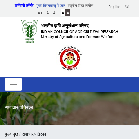
Skip
कर्मचारी कॉर्नर
मुख्य विषयवस्तु में जाएं
स्क्रीन रीडर एक्सेस
English
हिंदी
to
A+
A
A-
A
A
main
content
भारतीय कृषि अनुसंधान परिषद
INDIAN COUNCIL OF AGRICULTURAL RESEARCH
Ministry of Agriculture and Farmers Welfare
समाचार पत्रिका
पग
मुख्य पृष्ठ
समाचार पत्रिका