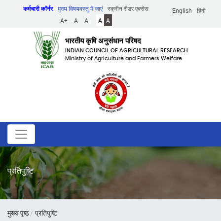
Skip
कर्मचारी कॉर्नर
मुख्य विषयवस्तु में जाएं
स्क्रीन रीडर एक्सेस
English
हिंदी
to
A+
A
A-
A
A
main
content
भारतीय कृषि अनुसंधान परिषद
INDIAN COUNCIL OF AGRICULTURAL RESEARCH
Ministry of Agriculture and Farmers Welfare
प्रतिपुष्टि
पग
मुख्य पृष्ठ
प्रतिपुष्टि