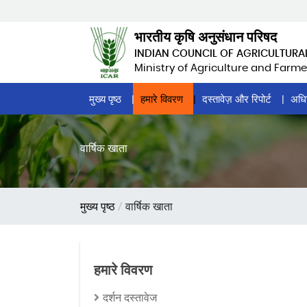
Skip
to
भारतीय कृषि अनुसंधान परिषद
main
INDIAN COUNCIL OF AGRICULTURA
content
Ministry of Agriculture and Farme
Home
मुख्य पृष्ठ
हमारे विवरण
दस्तावेज़ और रिपोर्ट
अधि
Page
Menu
वार्षिक खाता
पग
मुख्य पृष्ठ
वार्षिक खाता
चिन्ह
हमारे विवरण
दर्शन दस्तावेज