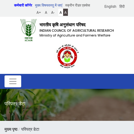
Skip
कर्मचारी कॉर्नर
मुख्य विषयवस्तु में जाएं
स्क्रीन रीडर एक्सेस
English
हिंदी
to
A+
A
A-
A
A
main
content
भारतीय कृषि अनुसंधान परिषद
INDIAN COUNCIL OF AGRICULTURAL RESEARCH
Ministry of Agriculture and Farmers Welfare
परिपत्र डेटा
पग
मुख्य पृष्ठ
परिपत्र डेटा