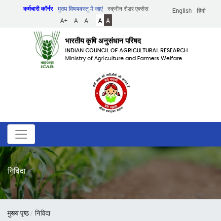
Skip
कर्मचारी कॉर्नर
मुख्य विषयवस्तु में जाएं
स्क्रीन रीडर एक्सेस
English
हिंदी
to
A+
A
A-
A
A
main
content
भारतीय कृषि अनुसंधान परिषद
INDIAN COUNCIL OF AGRICULTURAL RESEARCH
Ministry of Agriculture and Farmers Welfare
निविदा
पग
मुख्य पृष्ठ
निविदा