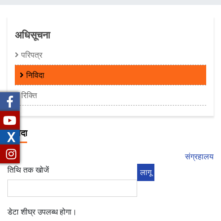
चिन्ह
अधिसूचना
परिपत्र
निविदा
रिक्ति
निविदा
X
संग्रहालय
तिथि तक खोजें
डेटा शीघ्र उपलब्ध होगा।