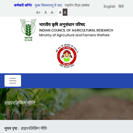
Skip
कर्मचारी कॉर्नर
मुख्य विषयवस्तु में जाएं
स्क्रीन रीडर एक्सेस
English
हिंदी
to
A+
A
A-
A
A
main
content
भारतीय कृषि अनुसंधान परिषद
INDIAN COUNCIL OF AGRICULTURAL RESEARCH
Ministry of Agriculture and Farmers Welfare
हाइपरलिंकिंग नीति
पग
मुख्य पृष्ठ
हाइपरलिंकिंग नीति