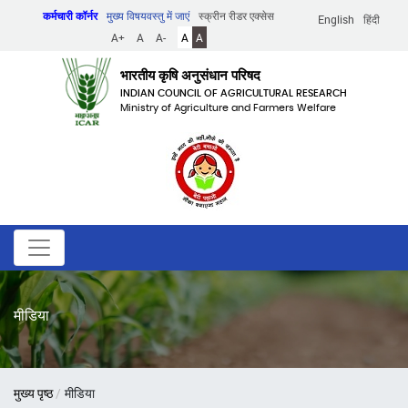
Skip
कर्मचारी कॉर्नर
मुख्य विषयवस्तु में जाएं
स्क्रीन रीडर एक्सेस
English
हिंदी
to
A+
A
A-
A
A
main
content
भारतीय कृषि अनुसंधान परिषद
INDIAN COUNCIL OF AGRICULTURAL RESEARCH
Ministry of Agriculture and Farmers Welfare
मीडिया
पग
मुख्य पृष्ठ
मीडिया