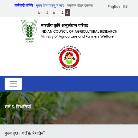
Skip
कर्मचारी कॉर्नर
मुख्य विषयवस्तु में जाएं
स्क्रीन रीडर एक्सेस
English
हिंदी
to
A+
A
A-
A
A
main
content
भारतीय कृषि अनुसंधान परिषद
INDIAN COUNCIL OF AGRICULTURAL RESEARCH
Ministry of Agriculture and Farmers Welfare
शर्तें & स्थितियाँ
पग
मुख्य पृष्ठ
शर्तें & स्थितियाँ