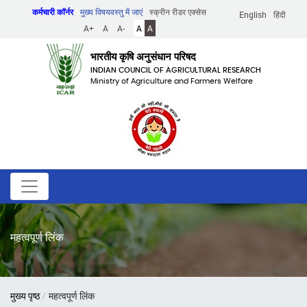
Skip
कर्मचारी कॉर्नर
मुख्य विषयवस्तु में जाएं
स्क्रीन रीडर एक्सेस
English
हिंदी
to
A+
A
A-
A
A
main
content
भारतीय कृषि अनुसंधान परिषद
INDIAN COUNCIL OF AGRICULTURAL RESEARCH
Ministry of Agriculture and Farmers Welfare
महत्वपूर्ण लिंक
पग
मुख्य पृष्ठ
महत्वपूर्ण लिंक