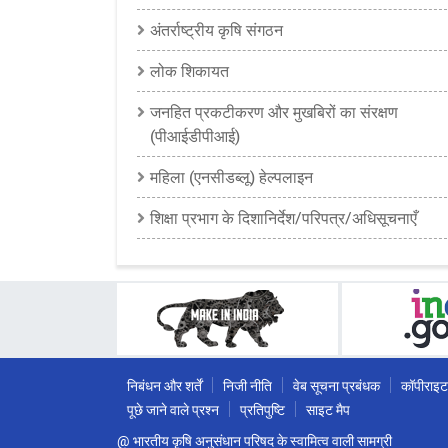
अंतर्राष्ट्रीय कृषि संगठन
लोक शिकायत
जनहित प्रकटीकरण और मुखबिरों का संरक्षण
(पीआईडीपीआई)
महिला (एनसीडब्लू) हेल्पलाइन
शिक्षा प्रभाग के दिशानिर्देश/परिपत्र/अधिसूचनाएँ
निबंधन और शर्तें
निजी नीति
वेब सूचना प्रबंधक
कॉपीराइट
पूछे जाने वाले प्रश्न
प्रतिपुष्टि
साइट मैप
@ भारतीय कृषि अनुसंधान परिषद के स्वामित्व वाली सामग्री