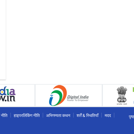
 नीति
हाइपरलिंकिंग नीति
अभिगम्यता कथन
शर्तें & स्थितियाँ
मदद
पृष