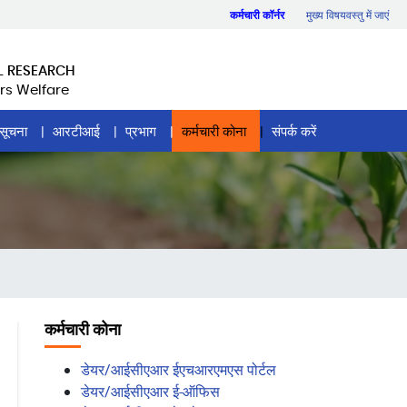
कर्मचारी कॉर्नर
मुख्य विषयवस्तु में जाएं
L RESEARCH
rs Welfare
सूचना
आरटीआई
प्रभाग
कर्मचारी कोना
संपर्क करें
कर्मचारी कोना
डेयर/आईसीएआर ईएचआरएमएस पोर्टल
डेयर/आईसीएआर ई-ऑफिस