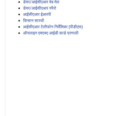
डेयर/आईसीएआर वेब मेल
डेयर/आईसीएआर स्पैरो
आईसीएआर ईआरपी
किसान सारथी
आईसीएआर टेलीफोन निर्देशिका (पीडीएफ)
ऑनलाइन एमएचए आईडी कार्ड प्रणाली