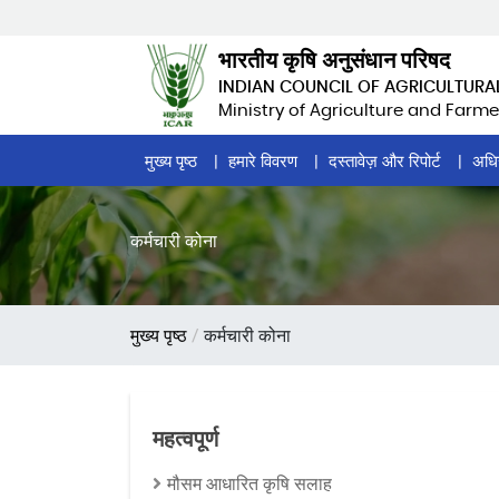
Skip
to
भारतीय कृषि अनुसंधान परिषद
main
INDIAN COUNCIL OF AGRICULTURA
content
Ministry of Agriculture and Farme
Home
मुख्य पृष्ठ
हमारे विवरण
दस्तावेज़ और रिपोर्ट
अधि
Page
Menu
कर्मचारी कोना
पग
मुख्य पृष्ठ
कर्मचारी कोना
चिन्ह
महत्वपूर्ण
मौसम आधारित कृषि सलाह