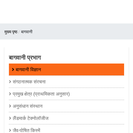
पग
मुख्य पृष्ठ
बागवानी
चिन्ह
बागवानी प्रभाग
बागवानी विज्ञान
संगठनात्मक संरचना
प्रमुख क्षेत्र (प्राथमिकता अनुसार)
अनुसंधान संस्थान
लैंडमार्क टेक्नोलॉजीज
जैव-पोषित किस्में