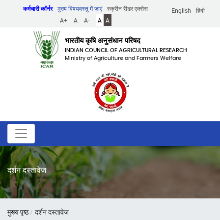
Skip
कर्मचारी कॉर्नर
मुख्य विषयवस्तु में जाएं
स्क्रीन रीडर एक्सेस
English
हिंदी
to
A+
A
A-
A
A
main
content
भारतीय कृषि अनुसंधान परिषद
INDIAN COUNCIL OF AGRICULTURAL RESEARCH
Ministry of Agriculture and Farmers Welfare
दर्शन दस्तावेज
पग
मुख्य पृष्ठ
दर्शन दस्तावेज