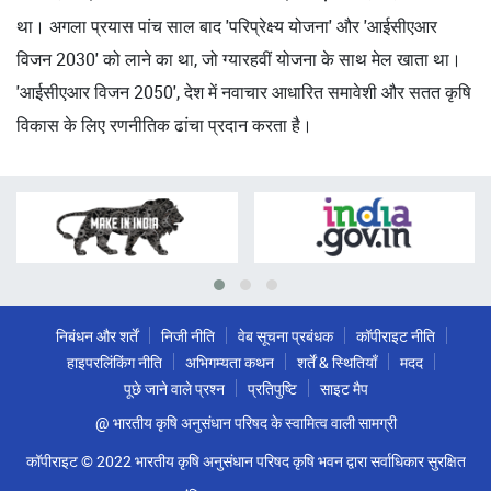
था। अगला प्रयास पांच साल बाद 'परिप्रेक्ष्य योजना' और 'आईसीएआर
विजन 2030' को लाने का था, जो ग्यारहवीं योजना के साथ मेल खाता था।
'आईसीएआर विजन 2050', देश में नवाचार आधारित समावेशी और सतत कृषि
विकास के लिए रणनीतिक ढांचा प्रदान करता है।
निबंधन और शर्तें
निजी नीति
वेब सूचना प्रबंधक
कॉपीराइट नीति
हाइपरलिंकिंग नीति
अभिगम्यता कथन
शर्तें & स्थितियाँ
मदद
पूछे जाने वाले प्रश्न
प्रतिपुष्टि
साइट मैप
@ भारतीय कृषि अनुसंधान परिषद के स्वामित्व वाली सामग्री
कॉपीराइट © 2022 भारतीय कृषि अनुसंधान परिषद कृषि भवन द्वारा सर्वाधिकार सुरक्षित