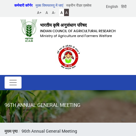
Skip
कर्मचारी कॉर्नर
मुख्य विषयवस्तु में जाएं
स्क्रीन रीडर एक्सेस
English
हिंदी
to
A+
A
A-
A
A
main
content
भारतीय कृषि अनुसंधान परिषद
INDIAN COUNCIL OF AGRICULTURAL RESEARCH
Ministry of Agriculture and Farmers Welfare
96TH ANNUAL GENERAL MEETING
पग
मुख्य पृष्ठ
96th Annual General Meeting