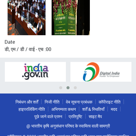
Date
डी, एम / डी / वाई - एच :00
निबंधन और शर्तें
निजी नीति
वेब सूचना प्रबंधक
कॉपीराइट नीति
हाइपरलिंकिंग नीति
अभिगम्यता कथन
शर्तें & स्थितियाँ
मदद
पूछे जाने वाले प्रश्न
प्रतिपुष्टि
साइट मैप
@ भारतीय कृषि अनुसंधान परिषद के स्वामित्व वाली सामग्री