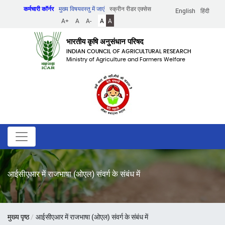
Skip
कर्मचारी कॉर्नर
मुख्य विषयवस्तु में जाएं
स्क्रीन रीडर एक्सेस
English
हिंदी
to
A+
A
A-
A
A
main
content
भारतीय कृषि अनुसंधान परिषद
INDIAN COUNCIL OF AGRICULTURAL RESEARCH
Ministry of Agriculture and Farmers Welfare
आईसीएआर में राजभाषा (ओएल) संवर्ग के संबंध में
पग
मुख्य पृष्ठ
आईसीएआर में राजभाषा (ओएल) संवर्ग के संबंध में