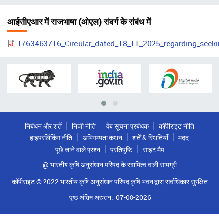
चिन्ह
आईसीएआर में राजभाषा (ओएल) संवर्ग के संबंध में
1763463716_Circular_dated_18_11_2025_regarding_seek
निबंधन और शर्तें
निजी नीति
वेब सूचना प्रबंधक
कॉपीराइट नीति
हाइपरलिंकिंग नीति
अभिगम्यता कथन
शर्तें & स्थितियाँ
मदद
पूछे जाने वाले प्रश्न
प्रतिपुष्टि
साइट मैप
@ भारतीय कृषि अनुसंधान परिषद के स्वामित्व वाली सामग्री
कॉपीराइट © 2022 भारतीय कृषि अनुसंधान परिषद कृषि भवन द्वारा सर्वाधिकार सुरक्षित
पृष्ठ अंतिम अद्यतन:
07-08-2026