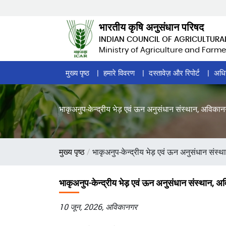
Skip
to
भारतीय कृषि अनुसंधान परिषद
main
INDIAN COUNCIL OF AGRICULTURA
content
Ministry of Agriculture and Farme
Home
मुख्य पृष्ठ
हमारे विवरण
दस्तावेज़ और रिपोर्ट
अधि
Page
Menu
भाकृअनुप-केन्द्रीय भेड़ एवं ऊन अनुसंधान संस्थान, अविकानगर
पग
मुख्य पृष्ठ
भाकृअनुप-केन्द्रीय भेड़ एवं ऊन अनुसंधान संस्था
चिन्ह
भाकृअनुप-केन्द्रीय भेड़ एवं ऊन अनुसंधान संस्थान, अवि
10 जून, 2026, अविकानगर