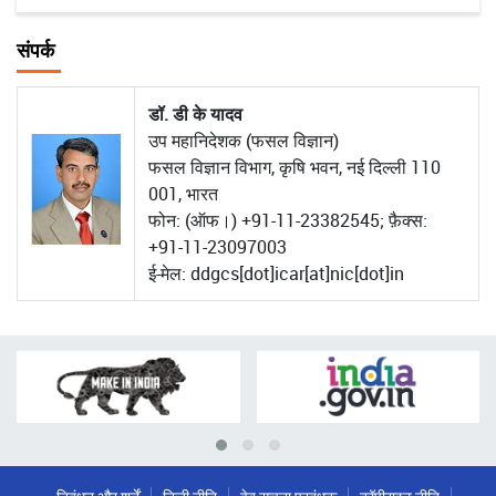
संपर्क
डॉ. डी के यादव
उप महानिदेशक (फसल विज्ञान)
फसल विज्ञान विभाग, कृषि भवन, नई दिल्ली 110
001, भारत
फोन: (ऑफ।) +91-11-23382545; फ़ैक्स:
+91-11-23097003
ई-मेल: ddgcs[dot]icar[at]nic[dot]in