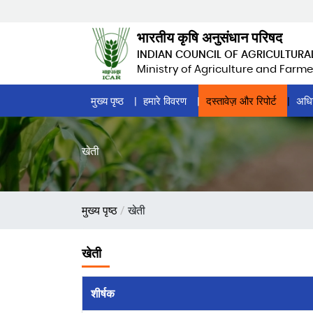
Skip
to
भारतीय कृषि अनुसंधान परिषद
main
INDIAN COUNCIL OF AGRICULTURA
content
Ministry of Agriculture and Farme
Home
मुख्य पृष्ठ
हमारे विवरण
दस्तावेज़ और रिपोर्ट
अधि
Page
Menu
खेती
पग
मुख्य पृष्ठ
खेती
चिन्ह
खेती
शीर्षक