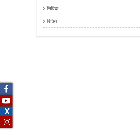
निविदा
रिक्ति
X