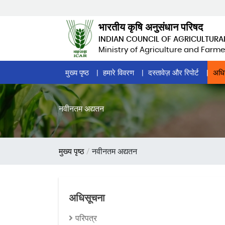
Skip
to
भारतीय कृषि अनुसंधान परिषद
main
INDIAN COUNCIL OF AGRICULTURA
content
Ministry of Agriculture and Farme
Home
मुख्य पृष्ठ
हमारे विवरण
दस्तावेज़ और रिपोर्ट
अधि
Page
Menu
नवीनतम अद्यतन
पग
मुख्य पृष्ठ
नवीनतम अद्यतन
चिन्ह
अधिसूचना
परिपत्र