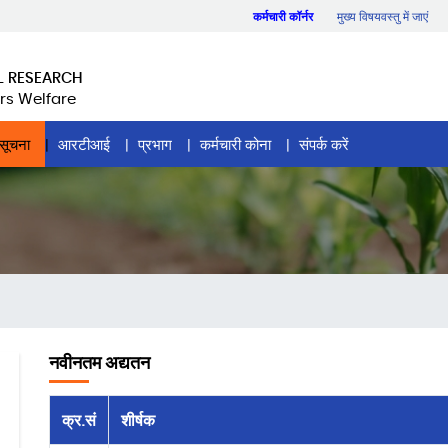
कर्मचारी कॉर्नर
मुख्य विषयवस्तु में जाएं
L RESEARCH
rs Welfare
सूचना
आरटीआई
प्रभाग
कर्मचारी कोना
संपर्क करें
नवीनतम अद्यतन
क्र.सं
शीर्षक