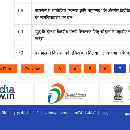
68
रायसेन में आयोजित “उन्नत कृषि महोत्सव” के अंतर्गत केवीके 
के सशक्तिकरण पर बल
69
युद्ध के दौर में केंद्रीय मंत्री शिवराज सिंह चौहान ने महावीर स
संदेश
70
हर हाल में किसान को उचित दाम मिलेगा– लोकसभा में केन्द्री
Pagination
…
First
« First
Previous
‹ Previous
पृष्ठ
3
पृष्ठ
4
पृष्ठ
5
पृष्ठ
6
Curre
7
page
page
page
 नीति
हाइपरलिंकिंग नीति
अभिगम्यता कथन
शर्तें & स्थितियाँ
मदद
पृष