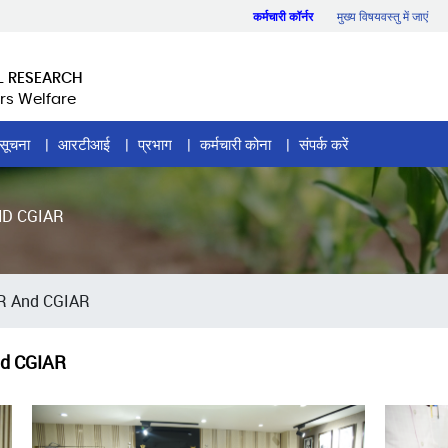
कर्मचारी कॉर्नर
मुख्य विषयवस्तु में जाएं
L RESEARCH
rs Welfare
सूचना
आरटीआई
प्रभाग
कर्मचारी कोना
संपर्क करें
D CGIAR
R And CGIAR
nd CGIAR