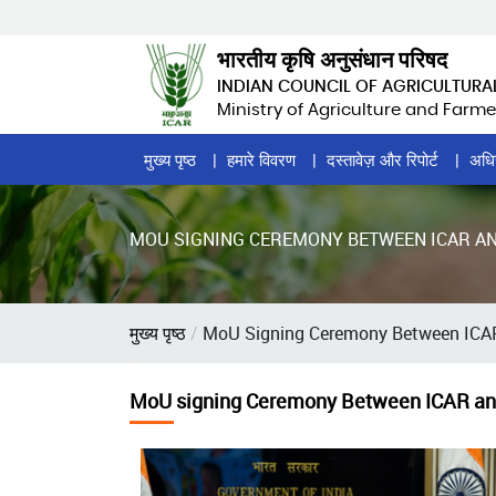
Skip
to
भारतीय कृषि अनुसंधान परिषद
main
INDIAN COUNCIL OF AGRICULTURA
content
Ministry of Agriculture and Farme
Home
मुख्य पृष्ठ
हमारे विवरण
दस्तावेज़ और रिपोर्ट
अधि
Page
Menu
MOU SIGNING CEREMONY BETWEEN ICAR AN
पग
मुख्य पृष्ठ
MoU Signing Ceremony Between ICA
चिन्ह
MoU signing Ceremony Between ICAR a