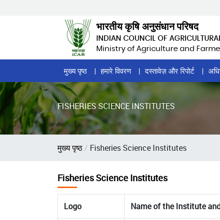
Skip
to
भारतीय कृषि अनुसंधान परिषद
main
INDIAN COUNCIL OF AGRICULTURA
content
Ministry of Agriculture and Farme
Home
मुख्य पृष्ठ
हमारे विवरण
दस्तावेज़ और रिपोर्ट
अधि
Page
Menu
FISHERIES SCIENCE INSTITUTES
पग
मुख्य पृष्ठ
Fisheries Science Institutes
चिन्ह
Fisheries Science Institutes
Logo
Name of the Institute an