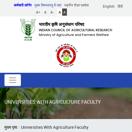
Skip
कर्मचारी कॉर्नर
मुख्य विषयवस्तु में जाएं
स्क्रीन रीडर एक्सेस
English
हिंदी
to
A+
A
A-
A
A
main
content
भारतीय कृषि अनुसंधान परिषद
INDIAN COUNCIL OF AGRICULTURAL RESEARCH
Ministry of Agriculture and Farmers Welfare
UNIVERSITIES WITH AGRICULTURE FACULTY
पग
मुख्य पृष्ठ
Universities With Agriculture Faculty