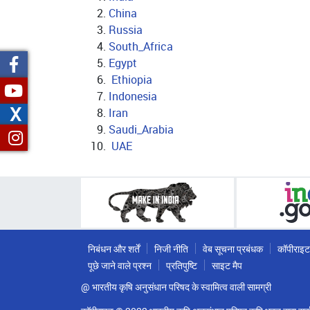
China
Russia
South_Africa
Egypt
Ethiopia
Indonesia
X
Iran
Saudi_Arabia
UAE
निबंधन और शर्तें
निजी नीति
वेब सूचना प्रबंधक
कॉपीराइट
पूछे जाने वाले प्रश्न
प्रतिपुष्टि
साइट मैप
@ भारतीय कृषि अनुसंधान परिषद के स्वामित्व वाली सामग्री