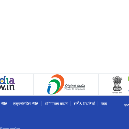
 नीति
हाइपरलिंकिंग नीति
अभिगम्यता कथन
शर्तें & स्थितियाँ
मदद
पृष