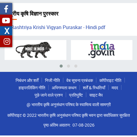
चिन्ह
राष्ट्रीय कृषि विज्ञान पुरस्कार
Rashtriya Krishi Vigyan Puraskar - Hindi.pdf
X
निबंधन और शर्तें
निजी नीति
वेब सूचना प्रबंधक
कॉपीराइट नीति
हाइपरलिंकिंग नीति
अभिगम्यता कथन
शर्तें & स्थितियाँ
मदद
पूछे जाने वाले प्रश्न
प्रतिपुष्टि
साइट मैप
@ भारतीय कृषि अनुसंधान परिषद के स्वामित्व वाली सामग्री
कॉपीराइट © 2022 भारतीय कृषि अनुसंधान परिषद कृषि भवन द्वारा सर्वाधिकार सुरक्षित
पृष्ठ अंतिम अद्यतन:
07-08-2026