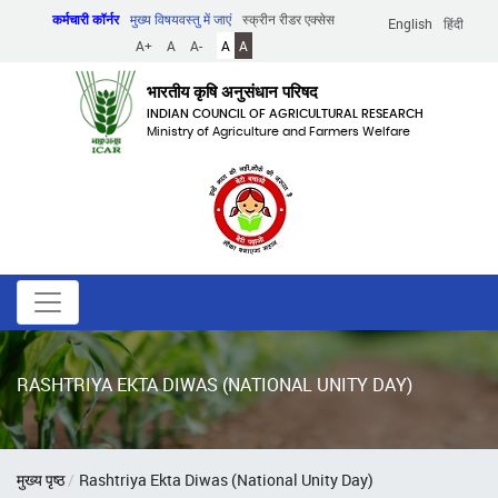
Skip
कर्मचारी कॉर्नर
मुख्य विषयवस्तु में जाएं
स्क्रीन रीडर एक्सेस
English
हिंदी
to
A+
A
A-
A
A
main
content
भारतीय कृषि अनुसंधान परिषद
INDIAN COUNCIL OF AGRICULTURAL RESEARCH
Ministry of Agriculture and Farmers Welfare
RASHTRIYA EKTA DIWAS (NATIONAL UNITY DAY)
पग
मुख्य पृष्ठ
Rashtriya Ekta Diwas (National Unity Day)