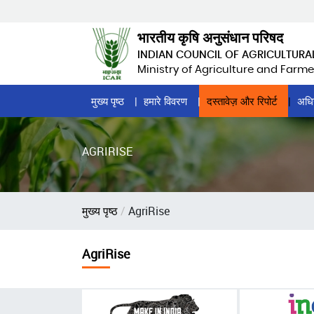
Skip
to
भारतीय कृषि अनुसंधान परिषद
main
INDIAN COUNCIL OF AGRICULTURA
content
Ministry of Agriculture and Farme
Home
मुख्य पृष्ठ
हमारे विवरण
दस्तावेज़ और रिपोर्ट
अधि
Page
Menu
AGRIRISE
पग
मुख्य पृष्ठ
AgriRise
चिन्ह
AgriRise