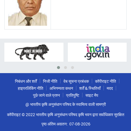
निबंधन और शर्तें
निजी नीति
वेब सूचना प्रबंधक
कॉपीराइट नीति
हाइपरलिंकिंग नीति
अभिगम्यता कथन
शर्तें & स्थितियाँ
मदद
पूछे जाने वाले प्रश्न
प्रतिपुष्टि
साइट मैप
@ भारतीय कृषि अनुसंधान परिषद के स्वामित्व वाली सामग्री
कॉपीराइट © 2022 भारतीय कृषि अनुसंधान परिषद कृषि भवन द्वारा सर्वाधिकार सुरक्षित
पृष्ठ अंतिम अद्यतन:
07-08-2026