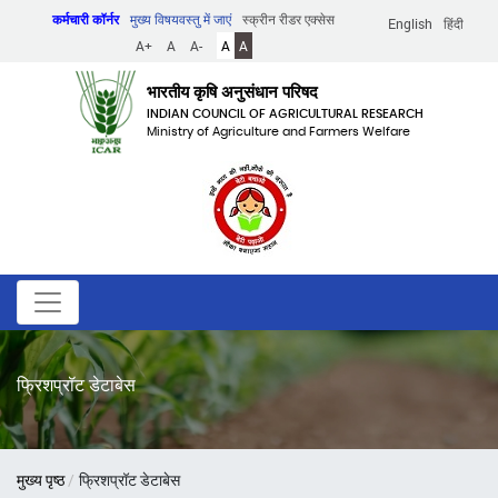
Skip
कर्मचारी कॉर्नर
मुख्य विषयवस्तु में जाएं
स्क्रीन रीडर एक्सेस
English
हिंदी
to
A+
A
A-
A
A
main
content
भारतीय कृषि अनुसंधान परिषद
INDIAN COUNCIL OF AGRICULTURAL RESEARCH
Ministry of Agriculture and Farmers Welfare
फ्रिशप्रॉट डेटाबेस
पग
मुख्य पृष्ठ
फ्रिशप्रॉट डेटाबेस