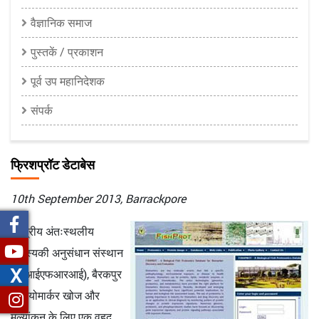
वैज्ञानिक समाज
पुस्तकें / प्रकाशन
पूर्व उप महानिदेशक
संपर्क
फ्रिशप्रॉट डेटाबेस
10th September 2013, Barrackpore
केन्द्रीय अंतःस्थलीय
मात्स्यिकी अनुसंधान संस्थान
X
(सीआईएफआरआई), बैरकपुर
ने बायोमार्कर खोज और
मूल्यांकन के लिए एक वृहद