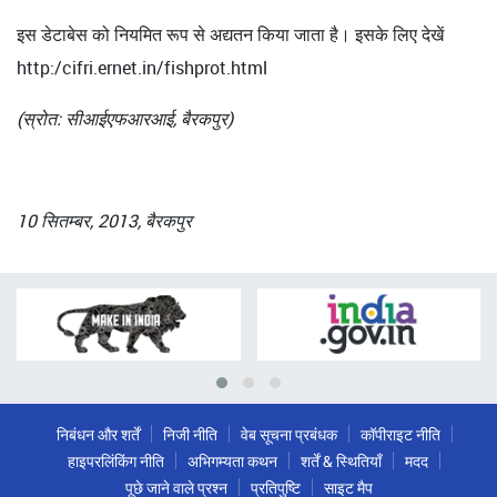
इस डेटाबेस को नियमित रूप से अद्यतन किया जाता है। इसके लिए देखें
http:/cifri.ernet.in/fishprot.html
(स्रोत: सीआईएफआरआई, बैरकपुर)
10 सितम्बर, 2013, बैरकपुर
निबंधन और शर्तें
निजी नीति
वेब सूचना प्रबंधक
कॉपीराइट नीति
हाइपरलिंकिंग नीति
अभिगम्यता कथन
शर्तें & स्थितियाँ
मदद
पूछे जाने वाले प्रश्न
प्रतिपुष्टि
साइट मैप