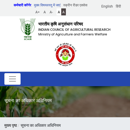
Skip
कर्मचारी कॉर्नर
मुख्य विषयवस्तु में जाएं
स्क्रीन रीडर एक्सेस
English
हिंदी
to
A+
A
A-
A
A
main
content
भारतीय कृषि अनुसंधान परिषद
INDIAN COUNCIL OF AGRICULTURAL RESEARCH
Ministry of Agriculture and Farmers Welfare
सूचना का अधिकार अधिनियम
पग
मुख्य पृष्ठ
सूचना का अधिकार अधिनियम