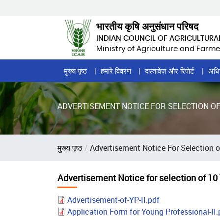
Skip
to
भारतीय कृषि अनुसंधान परिषद
main
INDIAN COUNCIL OF AGRICULTURA
content
Ministry of Agriculture and Farme
Home
मुख्य पृष्ठ
हमारे विवरण
दस्तावेज़ और रिपोर्ट
अधि
Page
Menu
ADVERTISEMENT NOTICE FOR SELECTION OF
पग
मुख्य पृष्ठ
Advertisement Notice For Selection o
चिन्ह
Advertisement Notice for selection of 10
Advertisement-of-YP-II.pdf
Application Form for Young Professional-II.