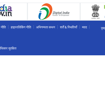
 नीति
हाइपरलिंकिंग नीति
अभिगम्यता कथन
शर्तें & स्थितियाँ
मदद
पृष
धिकार सुरक्षित