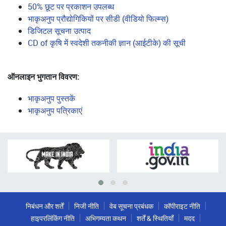
50% छूट पर प्रकाशन उपलब्ध
भाकृअनुप प्रौद्योगिकियों पर सीडी (वीडियो फिल्म्स)
डिजिटल सूचना उत्पाद
CD of कृषि में स्वदेशी तकनीकी ज्ञान (आईटीके) की सूची
ऑनलाइन भुगतान विवरण:
भाकृअनुप पुस्तकें
भाकृअनुप पत्रिकाएं
निबंधन और शर्तें
निजी नीति
वेब सूचना प्रबंधक
कॉपीराइट नीति
हाइपरलिंकिंग नीति
अभिगम्यता कथन
शर्तें & स्थितियाँ
मदद