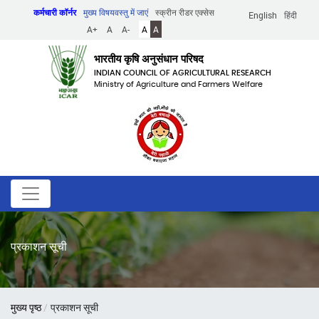
Skip
कर्मचारी कॉर्नर
मुख्य विषयवस्तु में जाएं
स्क्रीन रीडर एक्सेस
English
हिंदी
to
A+
A
A-
A
A
main
content
भारतीय कृषि अनुसंधान परिषद
INDIAN COUNCIL OF AGRICULTURAL RESEARCH
Ministry of Agriculture and Farmers Welfare
प्रकाशन सूची
पग
मुख्य पृष्ठ
प्रकाशन सूची