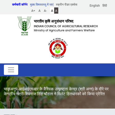
Skip
कर्मचारी कॉर्नर
मुख्य विषयवस्तु में जाएं
स्क्रीन रीडर एक्सेस
English
हिंदी
to
A+
A
A-
A
A
main
content
भारतीय कृषि अनुसंधान परिषद
INDIAN COUNCIL OF AGRICULTURAL RESEARCH
Ministry of Agriculture and Farmers Welfare
भाकृअनुप-आईआईएमआर के वैश्विक उत्कृष्टता केन्द्र (श्री अन्न) के दौरे पर
केन्द्रीय मंत्री शिवराज सिंह चौहान ने मिलेट हितधारकों को किया प्रेरित
पग