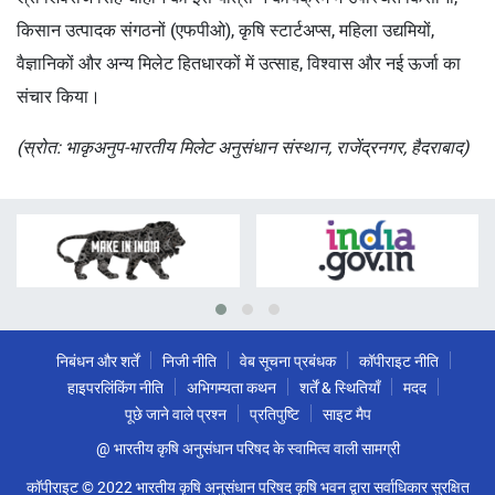
किसान उत्पादक संगठनों (एफपीओ), कृषि स्टार्टअप्स, महिला उद्यमियों,
वैज्ञानिकों और अन्य मिलेट हितधारकों में उत्साह, विश्वास और नई ऊर्जा का
संचार किया।
(स्रोत: भाकृअनुप-भारतीय मिलेट अनुसंधान संस्थान, राजेंद्रनगर, हैदराबाद)
निबंधन और शर्तें
निजी नीति
वेब सूचना प्रबंधक
कॉपीराइट नीति
हाइपरलिंकिंग नीति
अभिगम्यता कथन
शर्तें & स्थितियाँ
मदद
पूछे जाने वाले प्रश्न
प्रतिपुष्टि
साइट मैप
@ भारतीय कृषि अनुसंधान परिषद के स्वामित्व वाली सामग्री
कॉपीराइट © 2022 भारतीय कृषि अनुसंधान परिषद कृषि भवन द्वारा सर्वाधिकार सुरक्षित