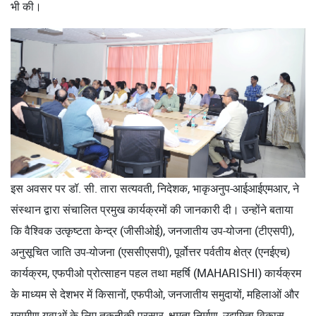
भी की।
इस अवसर पर डॉ. सी. तारा सत्यवती, निदेशक, भाकृअनुप-आईआईएमआर, ने
संस्थान द्वारा संचालित प्रमुख कार्यक्रमों की जानकारी दी। उन्होंने बताया
कि वैश्विक उत्कृष्टता केन्द्र (जीसीओई), जनजातीय उप-योजना (टीएसपी),
अनुसूचित जाति उप-योजना (एससीएसपी), पूर्वोत्तर पर्वतीय क्षेत्र (एनईएच)
कार्यक्रम, एफपीओ प्रोत्साहन पहल तथा महर्षि (MAHARISHI) कार्यक्रम
के माध्यम से देशभर में किसानों, एफपीओ, जनजातीय समुदायों, महिलाओं और
ग्रामीण युवाओं के लिए तकनीकी प्रसार, क्षमता निर्माण, उद्यमिता विकास,