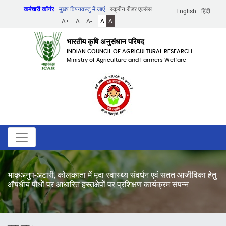
Skip
कर्मचारी कॉर्नर
मुख्य विषयवस्तु में जाएं
स्क्रीन रीडर एक्सेस
English
हिंदी
to
A+
A
A-
A
A
main
content
भारतीय कृषि अनुसंधान परिषद
INDIAN COUNCIL OF AGRICULTURAL RESEARCH
Ministry of Agriculture and Farmers Welfare
भाकृअनुप-अटारी, कोलकाता में मृदा स्वास्थ्य संवर्धन एवं सतत आजीविका हेतु
औषधीय पौधों पर आधारित हस्तक्षेपों पर प्रशिक्षण कार्यक्रम संपन्न
पग