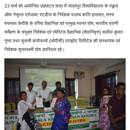
23 मार्च को आयोजित उद्घाटन सत्र में जादवपुर विश्वविद्यालय के स्कूल
ऑफ नेचुरल प्रोडक्ट स्टडीज के निदेशक पल्लब कांति हालदार, सस्य
श्यामला केवीके के वरिष्ठ वैज्ञानिक एवं प्रमुख स्वगत घोष, भारतीय प्राणी
सर्वेक्षण के संयुक्त निदेशक एवं एमेरिटस वैज्ञानिक (सेवानिवृत्त) सलील कुमार
गुप्ता तथा सुभामी बायोफार्मा (ओपीसी) प्राइवेट लिमिटेड की संस्थापक एवं
निदेशक सुभालक्ष्मी घोष उपस्थित रहे।