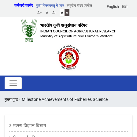
Skip
कर्मचारी कॉर्नर
मुख्य विषयवस्तु में जाएं
स्क्रीन रीडर एक्सेस
English
हिंदी
to
A+
A
A-
A
A
main
content
भारतीय कृषि अनुसंधान परिषद
INDIAN COUNCIL OF AGRICULTURAL RESEARCH
Ministry of Agriculture and Farmers Welfare
पग
मुख्य पृष्ठ
Milestone Achievements of Fisheries Science
चिन्ह
Fisheries
मत्स्य विज्ञान विभाग
Science