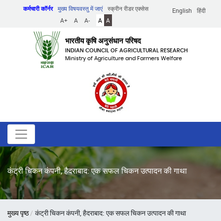
Skip
कर्मचारी कॉर्नर
मुख्य विषयवस्तु में जाएं
स्क्रीन रीडर एक्सेस
English
हिंदी
to
A+
A
A-
A
A
main
content
भारतीय कृषि अनुसंधान परिषद
INDIAN COUNCIL OF AGRICULTURAL RESEARCH
Ministry of Agriculture and Farmers Welfare
कंट्री चिकन कंपनी, हैदराबाद: एक सफल चिकन उत्पादन की गाथा
पग
मुख्य पृष्ठ
कंट्री चिकन कंपनी, हैदराबाद: एक सफल चिकन उत्पादन की गाथा