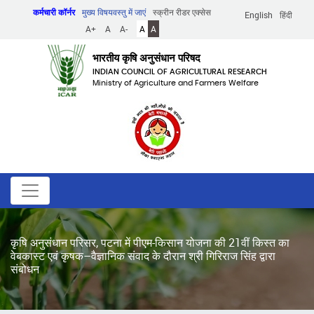
Skip
कर्मचारी कॉर्नर
मुख्य विषयवस्तु में जाएं
स्क्रीन रीडर एक्सेस
English
हिंदी
to
A+
A
A-
A
A
main
content
भारतीय कृषि अनुसंधान परिषद
INDIAN COUNCIL OF AGRICULTURAL RESEARCH
Ministry of Agriculture and Farmers Welfare
कृषि अनुसंधान परिसर, पटना में पीएम-किसान योजना की 21वीं किस्त का
वेबकास्ट एवं कृषक–वैज्ञानिक संवाद के दौरान श्री गिरिराज सिंह द्वारा
संबोधन