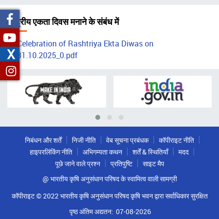
चिन्ह
राष्ट्रीय एकता दिवस मनाने के संबंध में
Celebration of Rashtriya Ekta Diwas on
X
31.10.2025_0.pdf
निबंधन और शर्तें
निजी नीति
वेब सूचना प्रबंधक
कॉपीराइट नीति
हाइपरलिंकिंग नीति
अभिगम्यता कथन
शर्तें & स्थितियाँ
मदद
पूछे जाने वाले प्रश्न
प्रतिपुष्टि
साइट मैप
@ भारतीय कृषि अनुसंधान परिषद के स्वामित्व वाली सामग्री
कॉपीराइट © 2022 भारतीय कृषि अनुसंधान परिषद कृषि भवन द्वारा सर्वाधिकार सुरक्षित
पृष्ठ अंतिम अद्यतन:
07-08-2026