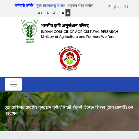
Skip
कर्मचारी कॉर्नर
मुख्य विषयवस्तु में जाएं
स्क्रीन रीडर एक्सेस
English
हिंदी
to
A+
A
A-
A
A
main
content
भारतीय कृषि अनुसंधान परिषद
INDIAN COUNCIL OF AGRICULTURAL RESEARCH
Ministry of Agriculture and Farmers Welfare
एक अभिनव अवशेष प्रबंधन प्रौद्योगिकी-रोटरी डिस्क ड्रिल (आरआरडी) का
प्रदर्शन
पग