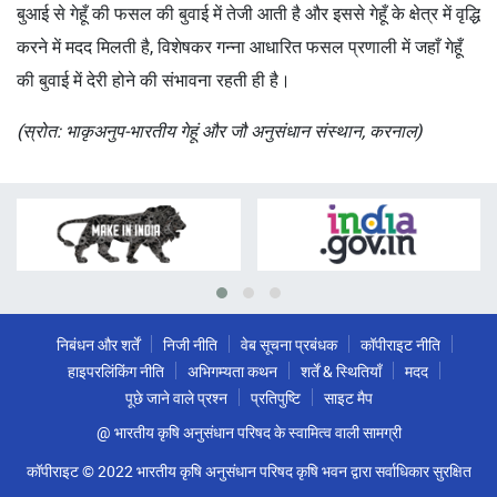
बुआई से गेहूँ की फसल की बुवाई में तेजी आती है और इससे गेहूँ के क्षेत्र में वृद्धि
करने में मदद मिलती है, विशेषकर गन्ना आधारित फसल प्रणाली में जहाँ गेहूँ
की बुवाई में देरी होने की संभावना रहती ही है।
(स्रोत: भाकृअनुप-भारतीय गेहूं और जौ अनुसंधान संस्थान, करनाल)
निबंधन और शर्तें
निजी नीति
वेब सूचना प्रबंधक
कॉपीराइट नीति
हाइपरलिंकिंग नीति
अभिगम्यता कथन
शर्तें & स्थितियाँ
मदद
पूछे जाने वाले प्रश्न
प्रतिपुष्टि
साइट मैप
@ भारतीय कृषि अनुसंधान परिषद के स्वामित्व वाली सामग्री
कॉपीराइट © 2022 भारतीय कृषि अनुसंधान परिषद कृषि भवन द्वारा सर्वाधिकार सुरक्षित