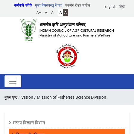
Skip
कर्मचारी कॉर्नर
मुख्य विषयवस्तु में जाएं
स्क्रीन रीडर एक्सेस
English
हिंदी
to
A+
A
A-
A
A
main
content
भारतीय कृषि अनुसंधान परिषद
INDIAN COUNCIL OF AGRICULTURAL RESEARCH
Ministry of Agriculture and Farmers Welfare
पग
मुख्य पृष्ठ
Vision / Mission of Fisheries Science Division
चिन्ह
Fisheries
मत्स्य विज्ञान विभाग
Science