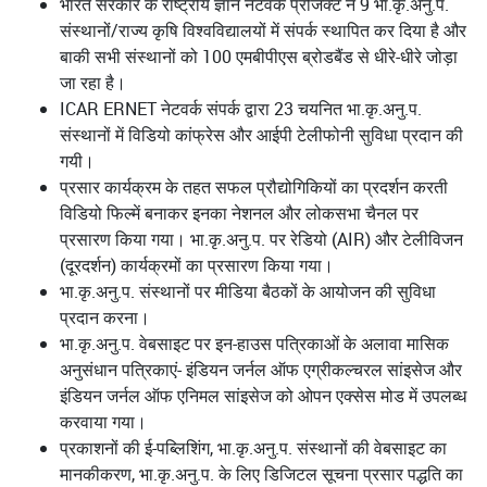
भारत सरकार के राष्ट्रीय ज्ञान नेटवर्क प्रोजेक्ट ने 9 भा.कृ.अनु.प.
संस्थानों/राज्य कृषि विश्वविद्यालयों में संपर्क स्थापित कर दिया है और
बाकी सभी संस्थानों को 100 एमबीपीएस ब्रोडबैंड से धीरे-धीरे जोड़ा
जा रहा है।
ICAR ERNET नेटवर्क संपर्क द्वारा 23 चयनित भा.कृ.अनु.प.
संस्थानों में विडियो कांफ्रेस और आईपी टेलीफोनी सुविधा प्रदान की
गयी।
प्रसार कार्यक्रम के तहत सफल प्रौद्योगिकियों का प्रदर्शन करती
विडियो फिल्में बनाकर इनका नेशनल और लोकसभा चैनल पर
प्रसारण किया गया। भा.कृ.अनु.प. पर रेडियो (AIR) और टेलीविजन
(दूरदर्शन) कार्यक्रमों का प्रसारण किया गया।
भा.कृ.अनु.प. संस्थानों पर मीडिया बैठकों के आयोजन की सुविधा
प्रदान करना।
भा.कृ.अनु.प. वेबसाइट पर इन-हाउस पत्रिकाओं के अलावा मासिक
अनुसंधान पत्रिकाएं- इंडियन जर्नल ऑफ एग्रीकल्चरल सांइसेज और
इंडियन जर्नल ऑफ एनिमल सांइसेज को ओपन एक्सेस मोड में उपलब्ध
करवाया गया।
प्रकाशनों की ई-पब्लिशिंग, भा.कृ.अनु.प. संस्थानों की वेबसाइट का
मानकीकरण, भा.कृ.अनु.प. के लिए डिजिटल सूचना प्रसार पद्धति का