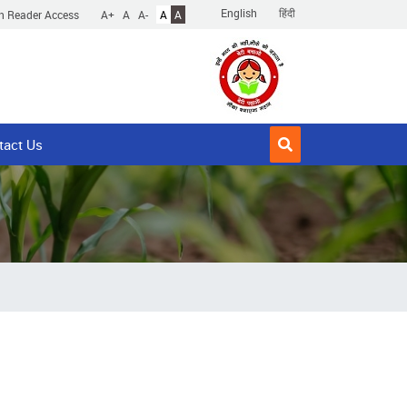
English
हिंदी
n Reader Access
A+
A
A-
A
A
tact Us