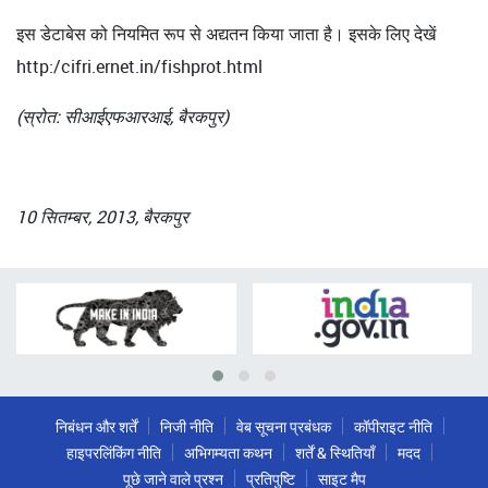
इस डेटाबेस को नियमित रूप से अद्यतन किया जाता है। इसके लिए देखें
http:/cifri.ernet.in/fishprot.html
(स्रोत: सीआईएफआरआई, बैरकपुर)
10 सितम्बर, 2013, बैरकपुर
निबंधन और शर्तें
निजी नीति
वेब सूचना प्रबंधक
कॉपीराइट नीति
हाइपरलिंकिंग नीति
अभिगम्यता कथन
शर्तें & स्थितियाँ
मदद
पूछे जाने वाले प्रश्न
प्रतिपुष्टि
साइट मैप