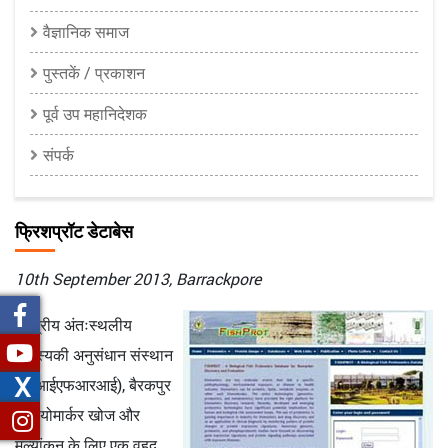
वैज्ञानिक समाज
पुस्तकें / प्रकाशन
पूर्व उप महानिदेशक
संपर्क
फ्रिशप्रॉट डेटाबेस
10th September 2013, Barrackpore
केन्द्रीय अंतःस्थलीय
मात्स्यिकी अनुसंधान संस्थान
X
(सीआईएफआरआई), बैरकपुर
ने बायोमार्कर खोज और
मूल्यांकन के लिए एक वृहद