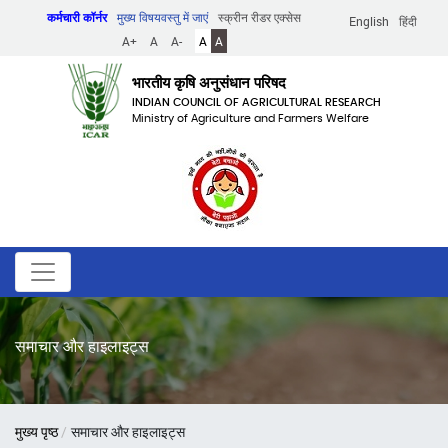
Skip
कर्मचारी कॉर्नर
मुख्य विषयवस्तु में जाएं
स्क्रीन रीडर एक्सेस
English
हिंदी
to
A+
A
A-
A
A
main
content
भारतीय कृषि अनुसंधान परिषद
INDIAN COUNCIL OF AGRICULTURAL RESEARCH
Ministry of Agriculture and Farmers Welfare
समाचार और हाइलाइट्स
पग
मुख्य पृष्ठ
समाचार और हाइलाइट्स