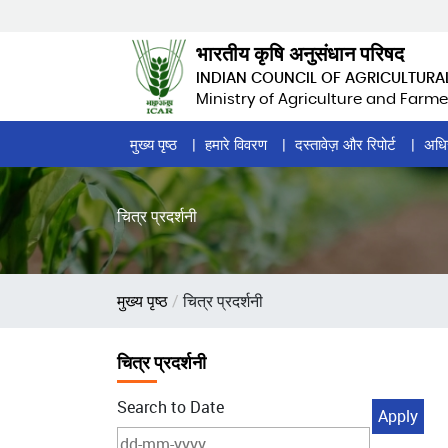
Skip
to
भारतीय कृषि अनुसंधान परिषद
main
INDIAN COUNCIL OF AGRICULTURA
content
Ministry of Agriculture and Farme
Home
मुख्य पृष्ठ
हमारे विवरण
दस्तावेज़ और रिपोर्ट
अधि
Page
Menu
चित्र प्रदर्शनी
पग
मुख्य पृष्ठ
चित्र प्रदर्शनी
चिन्ह
चित्र प्रदर्शनी
Search to Date