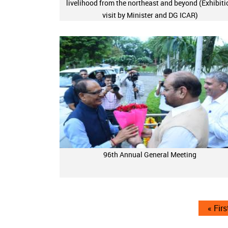
livelihood from the northeast and beyond (Exhibiti
visit by Minister and DG ICAR)
96th Annual General Meeting
Pagination
First
« Firs
page