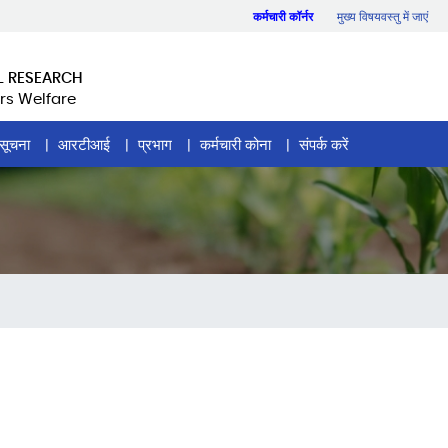
कर्मचारी कॉर्नर
मुख्य विषयवस्तु में जाएं
L RESEARCH
rs Welfare
सूचना
आरटीआई
प्रभाग
कर्मचारी कोना
संपर्क करें