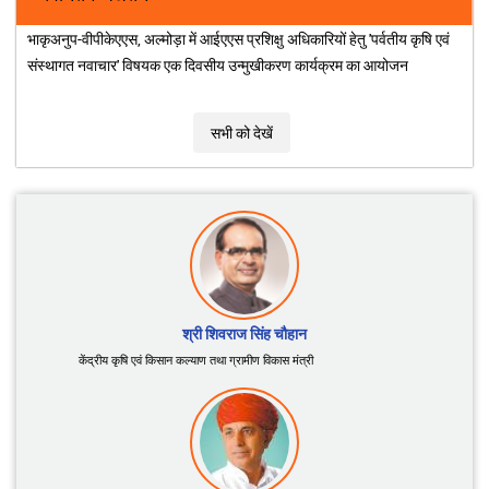
ICAR के संस्थानों द्वारा विकसित जैव-उर्वरकों, जैव-कीटनाशकों
और जैव-उत्तेजकों की सूची
नवीनतम अद्यतन
भाकृअनुप-वीपीकेएएस, अल्मोड़ा में आईएएस प्रशिक्षु अधिकारियों हेतु 'पर्वतीय कृषि एवं
संस्थागत नवाचार' विषयक एक दिवसीय उन्मुखीकरण कार्यक्रम का आयोजन
सभी को देखें