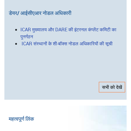
कृषि प्रौद्योगिकी अनुप्रयोग अनुसंधान संस्थान
निदेशालय/परियोजना निदेशालय
राष्ट्रीय ब्यूरो
राष्ट्रीय अनुसंधान केंद्र
डेयर/ आईसीएआर नोडल अधिकारी
ICAR मुख्यालय और DARE की इंटरनल कंप्लेंट कमिटी का
पुनर्गठन
ICAR संस्थानों के शी-बॉक्स नोडल अधिकारियों की सूची