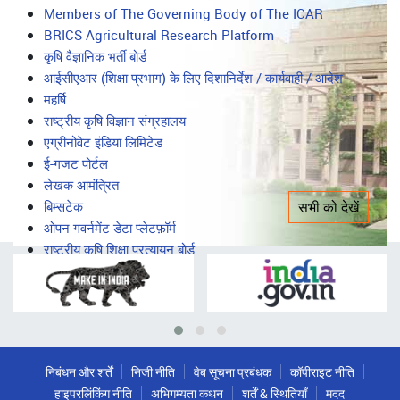
सभी को देखें
महत्वपूर्ण लिंक
Important
Members of The Governing Body of The ICAR
BRICS Agricultural Research Platform
Links
कृषि वैज्ञानिक भर्ती बोर्ड
आईसीएआर (शिक्षा प्रभाग) के लिए दिशानिर्देश / कार्यवाही / आदेश
महर्षि
राष्ट्रीय कृषि विज्ञान संग्रहालय
एग्रीनोवेट इंडिया लिमिटेड
ई-गजट पोर्टल
लेखक आमंत्रित
बिम्सटेक
सभी को देखें
ओपन गवर्नमेंट डेटा प्लेटफ़ॉर्म
राष्ट्रीय कृषि शिक्षा प्रत्यायन बोर्ड