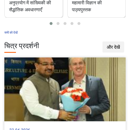
पशु चिकित्सा रोकथाम एवं
भारत में एक अनछुआ
महामारी विज्ञान की
परागणकर्ता: डंक रहित
पाठ्यपुस्तक
मधुमक्खियाँ
सभी को देखें
चित्र प्रदर्शनी
और देखें