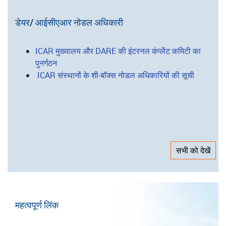
कृषि प्रौद्योगिकी अनुप्रयोग अनुसंधान संस्थान
निदेशालय/परियोजना निदेशालय
राष्ट्रीय ब्यूरो
राष्ट्रीय अनुसंधान केंद्र
डेयर/ आईसीएआर नोडल अधिकारी
ICAR मुख्यालय और DARE की इंटरनल कंप्लेंट कमिटी का
पुनर्गठन
ICAR संस्थानों के शी-बॉक्स नोडल अधिकारियों की सूची