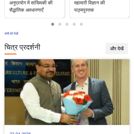
पशु चिकित्सा रोकथाम एवं
भारत में एक अनछुआ
महामारी विज्ञान की
परागणकर्ता: डंक रहित
पाठ्यपुस्तक
मधुमक्खियाँ
सभी को देखें
चित्र प्रदर्शनी
और देखें