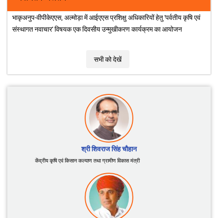
ICAR के संस्थानों द्वारा विकसित जैव-उर्वरकों, जैव-कीटनाशकों
और जैव-उत्तेजकों की सूची
नवीनतम अद्यतन
भाकृअनुप-वीपीकेएएस, अल्मोड़ा में आईएएस प्रशिक्षु अधिकारियों हेतु 'पर्वतीय कृषि एवं
संस्थागत नवाचार' विषयक एक दिवसीय उन्मुखीकरण कार्यक्रम का आयोजन
सभी को देखें