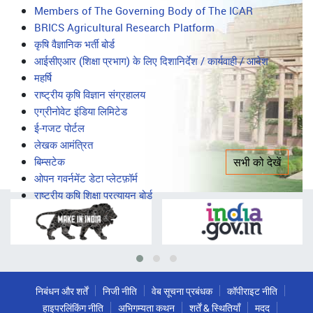
सभी को देखें
महत्वपूर्ण लिंक
Important
Members of The Governing Body of The ICAR
BRICS Agricultural Research Platform
Links
कृषि वैज्ञानिक भर्ती बोर्ड
आईसीएआर (शिक्षा प्रभाग) के लिए दिशानिर्देश / कार्यवाही / आदेश
महर्षि
राष्ट्रीय कृषि विज्ञान संग्रहालय
एग्रीनोवेट इंडिया लिमिटेड
ई-गजट पोर्टल
लेखक आमंत्रित
बिम्सटेक
सभी को देखें
ओपन गवर्नमेंट डेटा प्लेटफ़ॉर्म
राष्ट्रीय कृषि शिक्षा प्रत्यायन बोर्ड