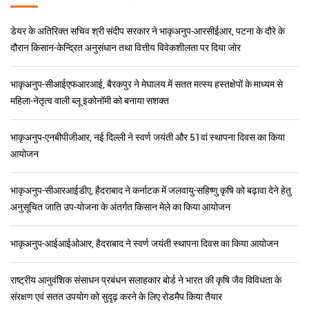
डॉ. मांगी लाल जाट
सचिव (डेयर) एवं महानिदेशक(आईसीएआर)
समाचार और हाइलाइट्स
डेयर के अतिरिक्त सचिव श्री संदीप सरकार ने भाकृअनुप-आरसीईआर, पटना के दौरे के
दौरान किसान-केन्द्रित अनुसंधान तथा वित्तीय विवेकशीलता पर दिया जोर
भाकृअनुप-सीआईएफआरआई, बैरकपुर ने मेघालय में सतत मत्स्य हस्तक्षेपों के माध्यम से
महिला-नेतृत्व वाली ब्लू इकोनॉमी को बनाया सशक्त
भाकृअनुप-एनबीपीजीआर, नई दिल्ली ने स्वर्ण जयंती और 51वां स्थापना दिवस का किया
आयोजन
भाकृअनुप-सीआरआईडीए, हैदराबाद ने कर्नाटक में जलवायु-सहिष्णु कृषि को बढ़ावा देने हेतु
अनुसूचित जाति उप-योजना के अंतर्गत किसान मेले का किया आयोजन